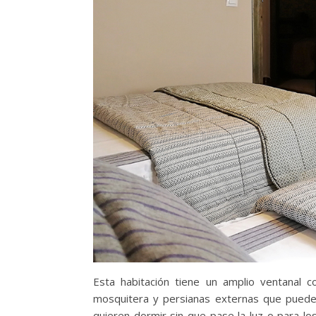
Esta habitación tiene un amplio ventanal c
mosquitera y persianas externas que pueden 
quieren dormir sin que pase la luz o para lo