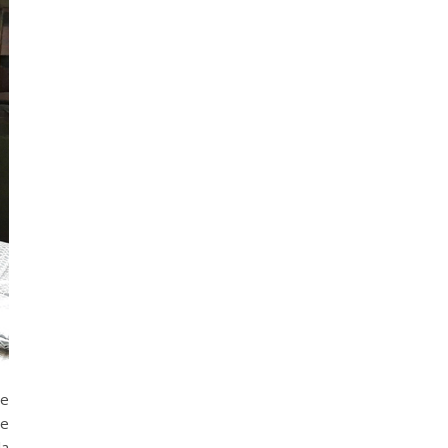
de
ue
la